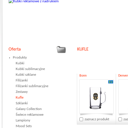
Oferta
KUFLE
Produkty
Kubki
Kubki sublimacyjne
Kubki szklane
Bonn
Denver
Filiżanki
Filiżanki sublimacyjne
Zestawy
Kufle
Szklanki
Galaxy Collection
Świece reklamowe
zaznacz produkt
za
Lampiony
Mood Sets